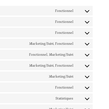
Fonctionnel
Consent
to
Fonctionnel
Consent
service
to
Fonctionnel
wordpress
Consent
service
to
Marketing/Suivi, Fonctionnel
divi-
Consent
service
(elegant-
to
Fonctionnel, Marketing/Suivi
wordfence
Consent
themes)
service
to
Marketing/Suivi, Fonctionnel
facebook
Consent
service
to
Marketing/Suivi
twitter
Consent
service
to
Fonctionnel
linkedin
Consent
service
to
Statistiques
instagram
Consent
service
to