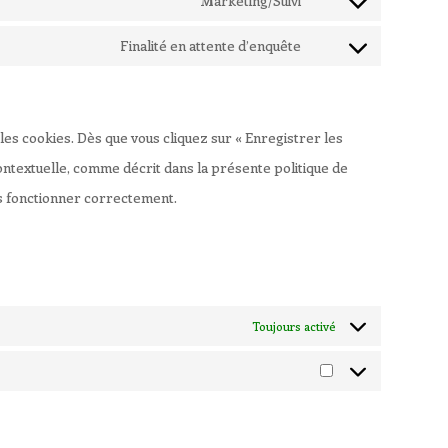
Marketing/Suivi
complianz
Consent
service
to
Finalité en attente d’enquête
google-
Consent
service
analytics
to
google-
service
adsense
les cookies. Dès que vous cliquez sur « Enregistrer les
divers
contextuelle, comme décrit dans la présente politique de
lus fonctionner correctement.
Toujours activé
Marketing