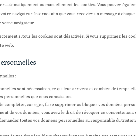
imer automatiquement ou manuellement les cookies. Vous pouvez égaleme
 votre navigateur Internet afin que vous receviez un message à chaque f
e votre navigateur.
ctement si tous les cookies sont désactivés. Si vous supprimez les cook
ite web.
personnelles
nnelles :
onnelles sont nécessaires, ce qui leur arrivera et combien de temps el
ées personnelles que nous connaissons.
nt de compléter, corriger, faire supprimer ou bloquer vos données perso
ment de vos données, vous avez le droit de révoquer ce consentement 
e demander toutes vos données personnelles au responsable du traitement
ement de vos données. Nous obtempérerons, à moins que certaines raison